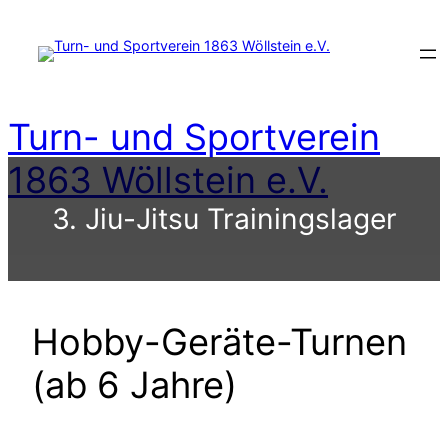
Zum
Inhalt
springen
Turn- und Sportverein
1863 Wöllstein e.V.
3. Jiu-Jitsu Trainingslager
Hobby-Geräte-Turnen
(ab 6 Jahre)