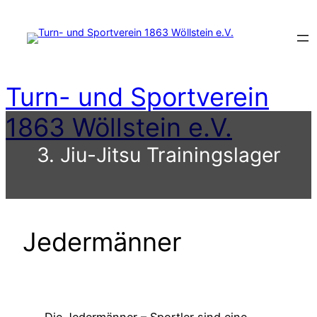
Zum
Inhalt
springen
Turn- und Sportverein
1863 Wöllstein e.V.
3. Jiu-Jitsu Trainingslager
Jedermänner