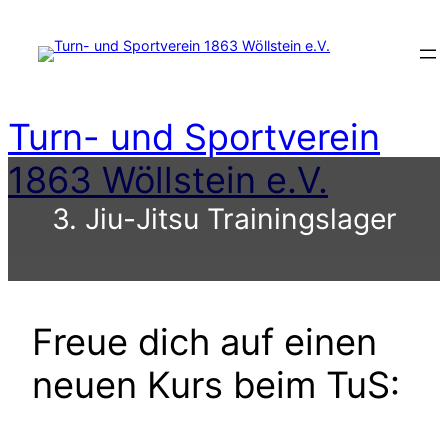
Zum
Inhalt
springen
Turn- und Sportverein
1863 Wöllstein e.V.
3. Jiu-Jitsu Trainingslager
Freue dich auf einen
neuen Kurs beim TuS: