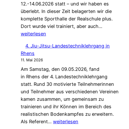
12.-14.06.2026 statt – und wir haben es
überlebt. In dieser Zeit belagerten wir die
komplette Sporthalle der Realschule plus.
3.
Dort wurde viel trainiert, aber auch…
Jiu-
weiterlesen
Jitsu
4. Jiu-Jitsu-Landestechniklehrgang in
Trainingsla
Rhens
11. Mai 2026
Am Samstag, den 09.05.2026, fand
in Rhens der 4. Landestechniklehrgang
statt. Rund 30 motivierte Teilnehmerinnen
und Teilnehmer aus verschiedenen Vereinen
kamen zusammen, um gemeinsam zu
trainieren und ihr Können im Bereich des
realistischen Bodenkampfes zu erweitern.
4.
Als Referent…
weiterlesen
Jiu-