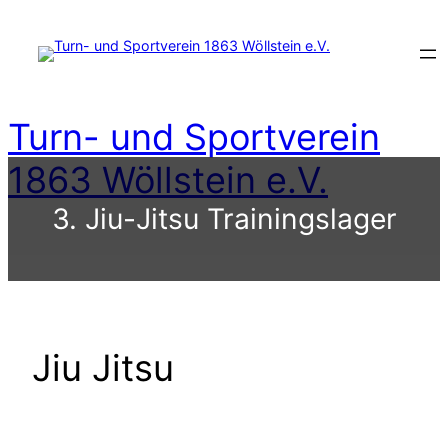
Zum
Inhalt
springen
Turn- und Sportverein
1863 Wöllstein e.V.
3. Jiu-Jitsu Trainingslager
Jiu Jitsu