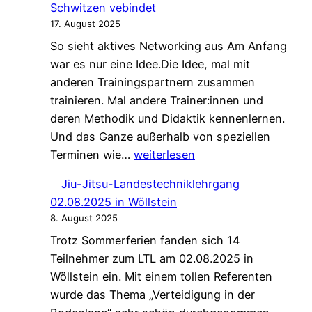
Schwitzen vebindet
Landestechniklehrgang-
17. August 2025
2026
So sieht aktives Networking aus Am Anfang
war es nur eine Idee.Die Idee, mal mit
anderen Trainingspartnern zusammen
trainieren. Mal andere Trainer:innen und
deren Methodik und Didaktik kennenlernen.
Und das Ganze außerhalb von speziellen
Jiu-
Terminen wie…
weiterlesen
Jitsu
Jiu-Jitsu-Landestechniklehrgang
Networking:
02.08.2025 in Wöllstein
Gemeinsames
8. August 2025
Schwitzen
Trotz Sommerferien fanden sich 14
vebindet
Teilnehmer zum LTL am 02.08.2025 in
Wöllstein ein. Mit einem tollen Referenten
wurde das Thema „Verteidigung in der