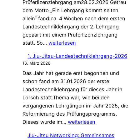
Prüferlizenzlehrgang am28.02.2026 Getreu
dem Motto „Ein Lehrgang kommt selten
allein“ fand ca. 4 Wochen nach dem ersten
Landestechniklehrgang der 2. Lehrgang
gepaart mit einem Prüferlizenzlehrgang
2.
statt. So…
weiterlesen
Jiu-
1. Jiu-Jitsu-Landestechniklehrgang-2026
Jitsu
16. März 2026
Landestechniklehrgang
Das Jahr hat gerade erst begonnen und
und
schon fand am 31.01.2026 der erste
Prüferlizenzlehrgang
Landestechniklehrgang für dieses Jahr in
2026
Lorsch statt.Thema war, wie bei den
vergangenen Lehrgängen im Jahr 2025, die
Reformierung des Prüfungsprogramms.
1.
Dieses wurde im…
weiterlesen
Jiu-
Jiu-Jitsu Networking: Gemeinsames
Jitsu-