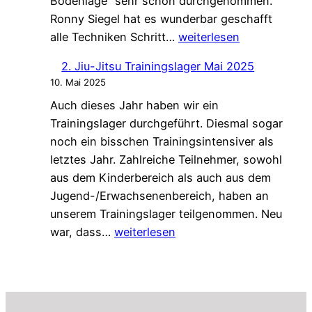
Bodenlage“ sehr schön durchgenommen.
Ronny Siegel hat es wunderbar geschafft
Jiu-
alle Techniken Schritt…
weiterlesen
Jitsu-
2. Jiu-Jitsu Trainingslager Mai 2025
Landestechniklehrgang
10. Mai 2025
02.08.2025
Auch dieses Jahr haben wir ein
in
Trainingslager durchgeführt. Diesmal sogar
Wöllstein
noch ein bisschen Trainingsintensiver als
letztes Jahr. Zahlreiche Teilnehmer, sowohl
aus dem Kinderbereich als auch aus dem
Jugend-/Erwachsenenbereich, haben an
unserem Trainingslager teilgenommen. Neu
2.
war, dass…
weiterlesen
Jiu-
Jitsu
Trainingslager
Mai