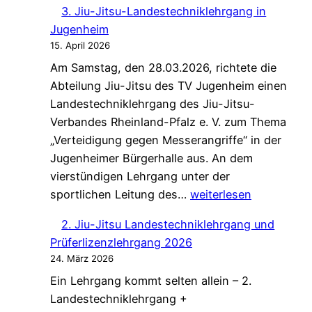
3. Jiu-Jitsu-Landestechniklehrgang in
Jitsu-
Jugenheim
Landestechniklehrgang
15. April 2026
in
Am Samstag, den 28.03.2026, richtete die
Rhens
Abteilung Jiu-Jitsu des TV Jugenheim einen
Landestechniklehrgang des Jiu-Jitsu-
Verbandes Rheinland-Pfalz e. V. zum Thema
„Verteidigung gegen Messerangriffe“ in der
Jugenheimer Bürgerhalle aus. An dem
vierstündigen Lehrgang unter der
3.
sportlichen Leitung des…
weiterlesen
Jiu-
2. Jiu-Jitsu Landestechniklehrgang und
Jitsu-
Prüferlizenzlehrgang 2026
Landestechniklehrgan
24. März 2026
in
Ein Lehrgang kommt selten allein – 2.
Jugenheim
Landestechniklehrgang +