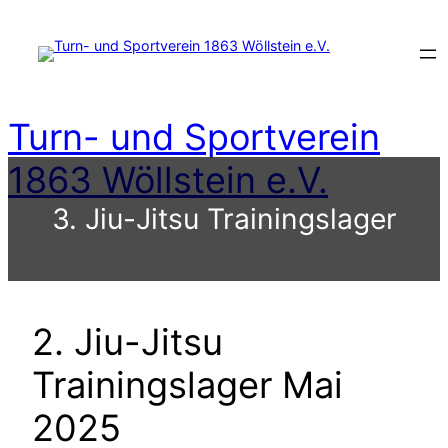
Zum
Inhalt
springen
Turn- und Sportverein
1863 Wöllstein e.V.
3. Jiu-Jitsu Trainingslager
2. Jiu-Jitsu
Trainingslager Mai
2025