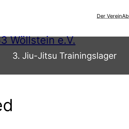
Der Verein
Ab
3 Wöllstein e.V.
3. Jiu-Jitsu Trainingslager
ed