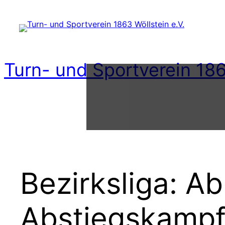
Zum
Inhalt
springen
Turn- und Sportverein 186
Bezirksliga: Ab
Abstiegskamp