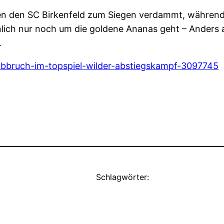
gen den SC Birkenfeld zum Siegen verdammt, während 
lich nur noch um die goldene Ananas geht – Anders a
.
abbruch-im-topspiel-wilder-abstiegskampf-3097745
Schlagwörter: