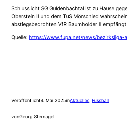
Schlusslicht SG Guldenbachtal ist zu Hause ge
Oberstein II und dem TuS Mörschied wahrschein
abstiegsbedrohten VfR Baumholder II empfängt
Quelle:
https://www.fupa.net/news/bezirksliga-
Veröffentlicht
4. Mai 2025
in
Aktuelles
, 
Fussball
von
Georg Sternagel