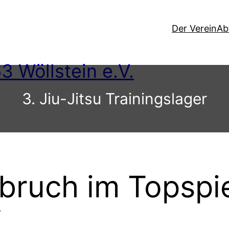
Der Verein
Ab
3 Wöllstein e.V.
3. Jiu-Jitsu Trainingslager
bruch im Topspie
f