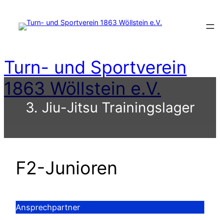
Zum
Inhalt
springen
Turn- und Sportverein
1863 Wöllstein e.V.
3. Jiu-Jitsu Trainingslager
F2-Junioren
Ansprechpartner