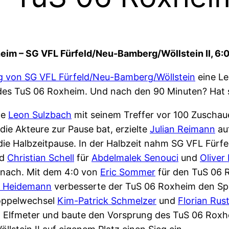
im – SG VFL Fürfeld/Neu-Bamberg/Wöllstein II, 6:0
g von SG VFL Fürfeld/Neu-Bamberg/Wöllstein
eine Le
es TuS 06 Roxheim. Und nach den 90 Minuten? Hat si
te
Leon Sulzbach
mit seinem Treffer vor 100 Zuschau
die Akteure zur Pause bat, erzielte
Julian Reimann
auf
die Halbzeitpause. In der Halbzeit nahm SG VFL Fürfe
d
Christian Schell
für
Abdelmalek Senouci
und
Oliver
 nach. Mit dem 4:0 von
Eric Sommer
für den TuS 06 R
s Heidemann
verbesserte der TuS 06 Roxheim den Spiel
Doppelwechsel
Kim-Patrick Schmelzer
und
Florian Rus
n Elfmeter und baute den Vorsprung des TuS 06 Roxhe