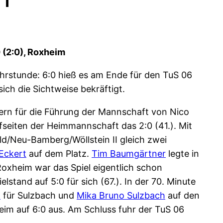
 (2:0), Roxheim
hrstunde: 6:0 hieß es am Ende für den TuS 06
ch die Sichtweise bekräftigt.
ern für die Führung der Mannschaft von Nico
seiten der Heimmannschaft das 2:0 (41.). Mit
ld/Neu-Bamberg/Wöllstein II gleich zwei
 Eckert
auf dem Platz.
Tim Baumgärtner
legte in
oxheim war das Spiel eigentlich schon
stand auf 5:0 für sich (67.). In der 70. Minute
t
für Sulzbach und
Mika Bruno Sulzbach
auf den
im auf 6:0 aus. Am Schluss fuhr der TuS 06