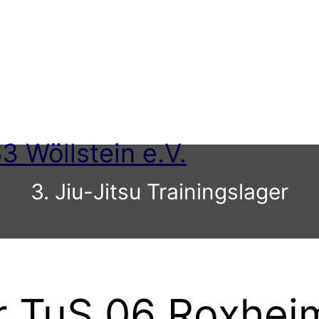
3 Wöllstein e.V.
3. Jiu-Jitsu Trainingslager
ür TuS 06 Roxhei