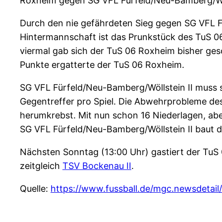
Roxheim gegen SG VFL Fürfeld/Neu-Bamberg/Wölls
Durch den nie gefährdeten Sieg gegen SG VFL Fü
Hintermannschaft ist das Prunkstück des TuS 0
viermal gab sich der TuS 06 Roxheim bisher ge
Punkte ergatterte der TuS 06 Roxheim.
SG VFL Fürfeld/Neu-Bamberg/Wöllstein II muss 
Gegentreffer pro Spiel. Die Abwehrprobleme des
herumkrebst. Mit nun schon 16 Niederlagen, aber
SG VFL Fürfeld/Neu-Bamberg/Wöllstein II baut di
Nächsten Sonntag (13:00 Uhr) gastiert der TuS
zeitgleich
TSV Bockenau II
.
Quelle:
https://www.fussball.de/mgc.newsdeta