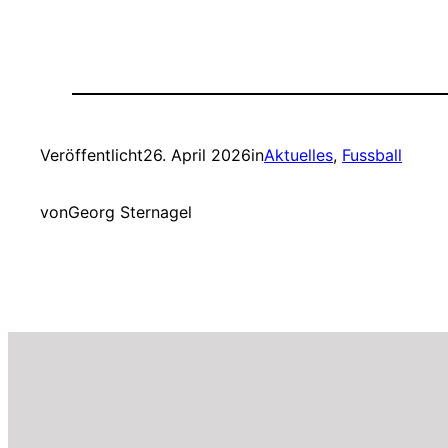
Veröffentlicht
26. April 2026
in
Aktuelles
, 
Fussball
von
Georg Sternagel