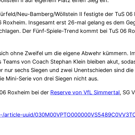
tein II auf eigenem Platz einen Sieg ein.
rfeld/Neu-Bamberg/Wöllstein II festigte der TuS 06 
6 Roxheim. Insgesamt erst 26-mal gelang es dem Geg
schlagen. Der Fünf-Spiele-Trend kommt bei TuS 06 Ro
sich ohne Zweifel um die eigene Abwehr kümmern. Im 
 Teams von Coach Stephan Klein bleiben akut, sodas
 nur sechs Siegen und zwei Unentschieden sind die Au
e Mini-Serie von drei Siegen nicht aus.
 06 Roxheim bei der
Reserve von VfL Simmertal
, SG 
il/-/article-uuid/030M00VPTO000000VS5489C0VV3TC