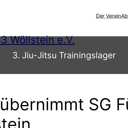
Der Verein
Ab
3 Wöllstein e.V.
3. Jiu-Jitsu Trainingslager
p übernimmt SG F
tein