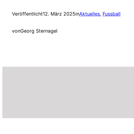
Veröffentlicht
12. März 2025
in
Aktuelles
, 
Fussball
von
Georg Sternagel