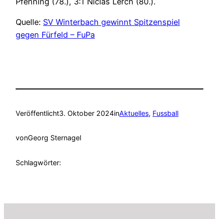
Pfenning (78.), 3:1 Niclas Lerch (80.).
Quelle:
SV Winterbach gewinnt Spitzenspiel
gegen Fürfeld – FuPa
Veröffentlicht
3. Oktober 2024
in
Aktuelles
, 
Fussball
von
Georg Sternagel
Schlagwörter: