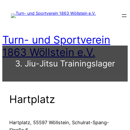
Zum
Inhalt
springen
Turn- und Sportverein
1863 Wöllstein e.V.
3. Jiu-Jitsu Trainingslager
Hartplatz
Hartplatz, 55597 Wöllstein, Schulrat-Spang-