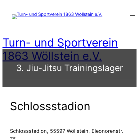
Zum
Inhalt
springen
Turn- und Sportverein
1863 Wöllstein e.V.
3. Jiu-Jitsu Trainingslager
Schlossstadion
Schlossstadion, 55597 Wöllstein, Eleonorenstr.