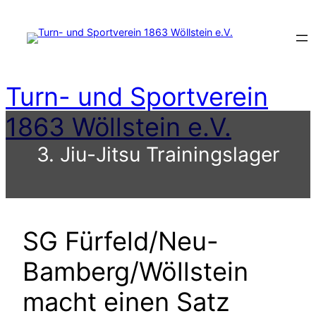
Zum
Inhalt
springen
Turn- und Sportverein
1863 Wöllstein e.V.
3. Jiu-Jitsu Trainingslager
SG Fürfeld/Neu-
Bamberg/Wöllstein
macht einen Satz