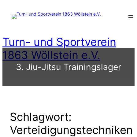
Zum
Inhalt
springen
Turn- und Sportverein
1863 Wöllstein e.V.
3. Jiu-Jitsu Trainingslager
Schlagwort:
Verteidigungstechniken