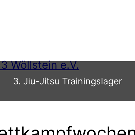
3 Wöllstein e.V.
3. Jiu-Jitsu Trainingslager
Wettkampfwochen 