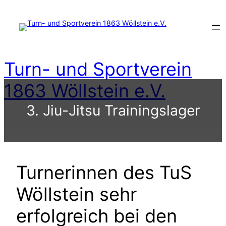
Zum
Inhalt
springen
Turn- und Sportverein
1863 Wöllstein e.V.
3. Jiu-Jitsu Trainingslager
Turnerinnen des TuS
Wöllstein sehr
erfolgreich bei den