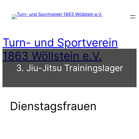
Zum
Inhalt
springen
Turn- und Sportverein
1863 Wöllstein e.V.
3. Jiu-Jitsu Trainingslager
Dienstagsfrauen