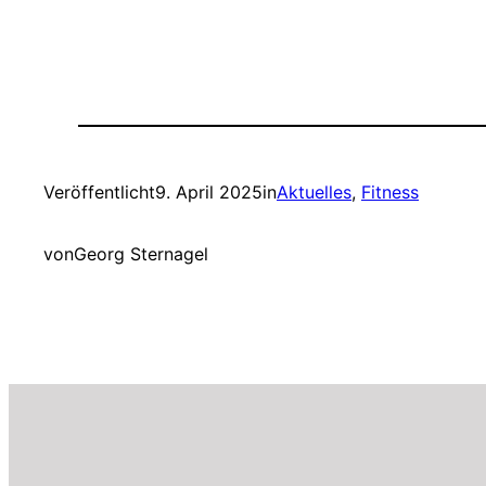
Veröffentlicht
9. April 2025
in
Aktuelles
, 
Fitness
von
Georg Sternagel